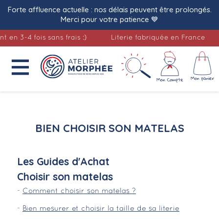
Forte affluence actuelle : nos délais peuvent être prolongés.
Merci pour votre patience 💙
n 3-4 fois sans frais :)
Literie fabriquée en France

Accueil
Bien choisir son
BIEN CHOISIR SON MATELAS
matelas
Les Guides d'Achat
Choisir son matelas
-
Comment choisir son matelas ?
-
Bien mesurer et choisir la taille de sa literie