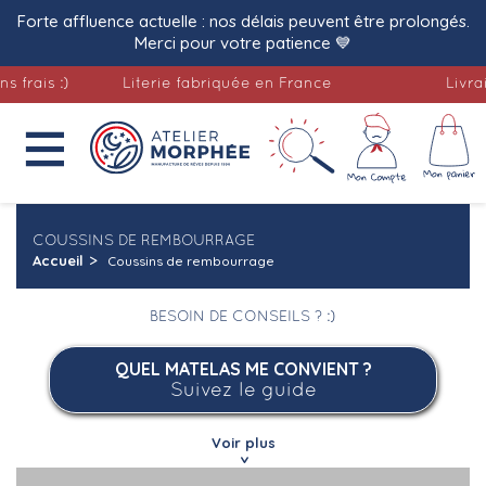
Forte affluence actuelle : nos délais peuvent être prolongés.
Merci pour votre patience 💙
Literie fabriquée en France
Livraison offer

COUSSINS DE REMBOURRAGE
Accueil
Coussins de rembourrage
BESOIN DE CONSEILS ? :)
QUEL MATELAS ME CONVIENT ?
Suivez le guide
Voir plus