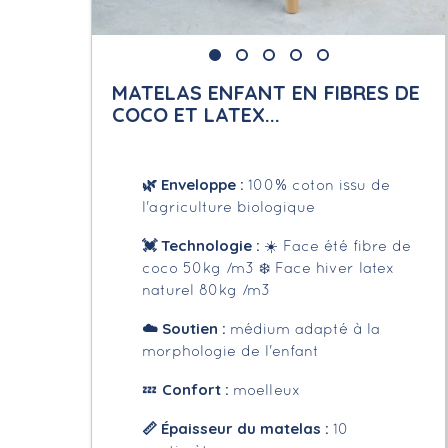
MATELAS ENFANT EN FIBRES DE
COCO ET LATEX...
🌿
Enveloppe
:
100% coton issu de
l'agriculture biologique
💓 Technologie :
☀️ Face été fibre de
coco 50kg /m3
❄️ Face hiver latex
naturel 80kg /m3
☁️
Soutien :
médium adapté à la
morphologie de l'enfant
Confort :
💤
moelleux
📏
Épaisseur du matelas :
10