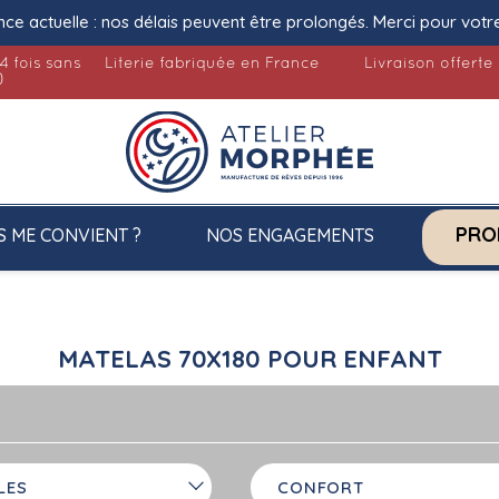
nce actuelle : nos délais peuvent être prolongés. Merci pour votr
4 fois sans
Literie fabriquée en France
Livraison offerte
)
PRO
S ME CONVIENT ?
NOS ENGAGEMENTS
MATELAS 70X180 POUR ENFANT
LES
CONFORT