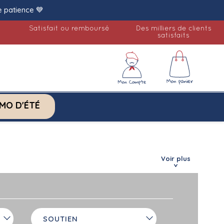
e patience 💙
Satisfait ou remboursé
Des milliers de clients
satisfaits
MO D'ÉTÉ
Voir plus
SOUTIEN