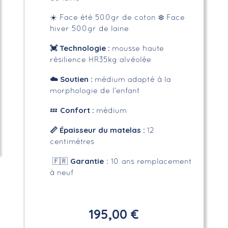
☀️ Face été 500gr de coton
❄️ Face
hiver 500gr de laine
💓 Technologie :
mousse haute
résilience HR35kg alvéolée
☁️
Soutien :
médium adapté à la
morphologie de l'enfant
Confort :
💤
médium
📏
Épaisseur du matelas :
12
centimètres
Garantie
🇫🇷
: 10 ans remplacement
à neuf
195,00 €