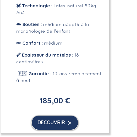
💓 Technologie :
Latex naturel 80kg
/m3
☁️
Soutien :
médium adapté à la
morphologie de l'enfant
Confort :
💤
médium
📏
Épaisseur du matelas :
18
centimètres
Garantie
🇫🇷
: 10 ans remplacement
à neuf
185,00 €
DÉCOUVRIR