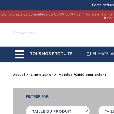
Forte afflue
Contactez nos conseillers au 03 59 83 97 59
Paiement en 3-
frais :

QUEL MATELA
TOUS NOS PRODUITS
Accueil
Literie Junior
Matelas 70x180 pour enfant
FILTRER PAR
TAILLE DU PRODUIT
TAIL