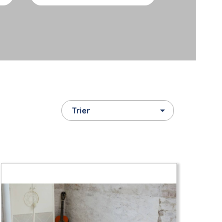

Trier