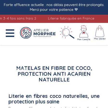
Forte affluence actuelle : nos délais peuvent être prolongés.
Merci pour votre patience 💙
fois sans frais :)
Literie fabriquée en France

Accueil
Matelas en fibre
de coco, protection anti
MATELAS EN FIBRE DE COCO,
acarien naturelle
PROTECTION ANTI ACARIEN
NATURELLE
Literie en fibres coco naturelles, une
protection plus saine