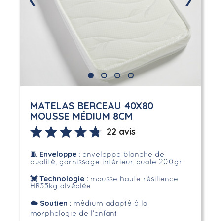
❮
❯
MATELAS BERCEAU 40X80
MOUSSE MÉDIUM 8CM
22 avis
Enveloppe
:
🧵
enveloppe blanche de
qualité, garnissage intérieur ouate 200gr
💓 Technologie :
mousse haute résilience
HR35kg alvéolée
☁️
Soutien :
médium adapté à la
morphologie de l'enfant