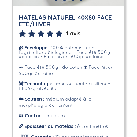
MATELAS NATUREL 40X80 FACE
ETÉ/HIVER
1 avis
🌿
Enveloppe
:
100% coton issu de
l'agriculture biologique - Face été 500gr
de coton / Face hiver 500gr de laine
☀️ Face été 500gr de coton
❄️ Face hiver
500gr de laine
💓 Technologie :
mousse haute résilience
HR35kg alvéolée
☁️
Soutien :
médium adapté à la
morphologie de l'enfant
Confort :
💤
médium
📏
Épaisseur du matelas :
8 centimètres
Garantie