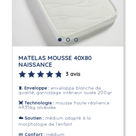
MATELAS MOUSSE 40X80
NAISSANCE
3 avis
Enveloppe
:
🧵
enveloppe blanche de
qualité, garnissage intérieur ouate 200gr
💓 Technologie :
mousse haute résilience
HR35kg alvéolée
☁️
Soutien :
médium adapté à la
morphologie de l'enfant
Confort :
💤
médium