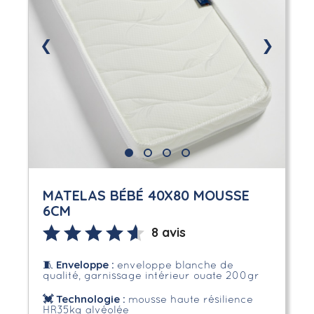
❮
❯
MATELAS BÉBÉ 40X80 MOUSSE
6CM
8 avis
Enveloppe
:
🧵
enveloppe blanche de
qualité, garnissage intérieur ouate 200gr
💓 Technologie :
mousse haute résilience
HR35kg alvéolée