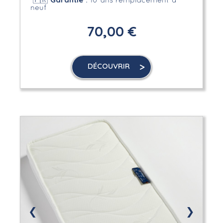
🇫🇷
: 10 ans remplacement à
neuf
70,00 €
DÉCOUVRIR
❮
❯