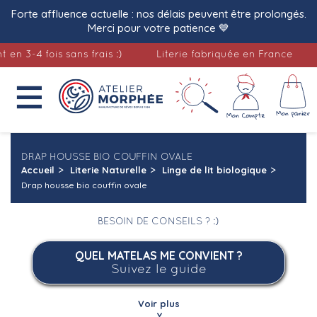
Forte affluence actuelle : nos délais peuvent être prolongés.
Merci pour votre patience 💙
 3-4 fois sans frais :)
Literie fabriquée en France

DRAP HOUSSE BIO COUFFIN OVALE
Accueil
Literie Naturelle
Linge de lit biologique
Drap housse bio couffin ovale
BESOIN DE CONSEILS ? :)
QUEL MATELAS ME CONVIENT ?
Suivez le guide
Voir plus