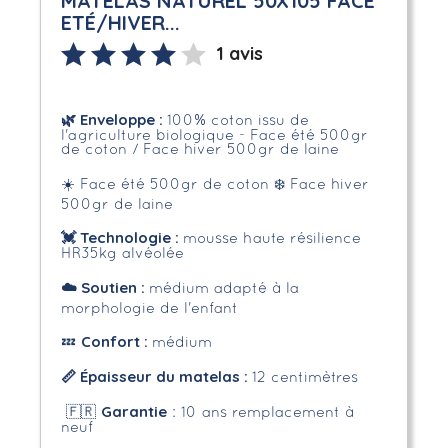
MATELAS NATUREL 50X105 FACE
ETÉ/HIVER...
1 avis
🌿
Enveloppe
:
100% coton issu de
l'agriculture biologique - Face été 500gr
de coton / Face hiver 500gr de laine
☀️ Face été 500gr de coton
❄️ Face hiver
500gr de laine
💓 Technologie :
mousse haute résilience
HR35kg alvéolée
☁️
Soutien :
médium adapté à la
morphologie de l'enfant
Confort :
💤
médium
📏
Épaisseur du matelas :
12 centimètres
Garantie
🇫🇷
: 10 ans remplacement à
neuf