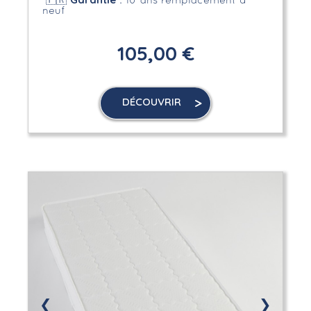
🇫🇷
: 10 ans remplacement à
neuf
105,00 €
DÉCOUVRIR
❮
❯