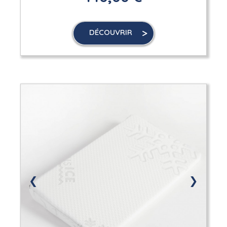
DÉCOUVRIR
❮
❯