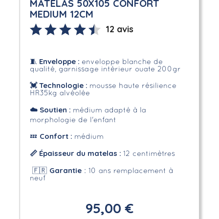
MATELAS 50X105 CONFORT
MEDIUM 12CM
12 avis
Enveloppe
:
🧵
enveloppe blanche de
qualité, garnissage intérieur ouate 200gr
💓 Technologie :
mousse haute résilience
HR35kg alvéolée
☁️
Soutien :
médium adapté à la
morphologie de l'enfant
Confort :
💤
médium
📏 Épaisseur du matelas :
12 centimètres
Garantie
🇫🇷
: 10 ans remplacement à
neuf
95,00 €