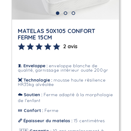
MATELAS 50X105 CONFORT
FERME 15CM
2 avis
Enveloppe
:
🧵
enveloppe blanche de
qualité, garnissage intérieur ouate 200gr
💓 Technologie :
mousse haute résilience
HR35kg alvéolée
☁️
Soutien :
Ferme adapté à la morphologie
de l'enfant
Confort :
💤
Ferme
📏 Épaisseur du matelas :
15 centimètres
Garantie