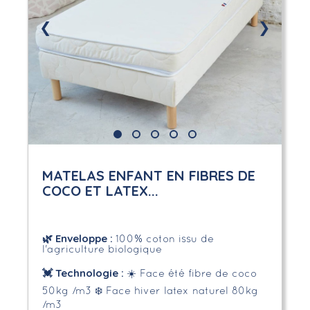
❮
❯
MATELAS ENFANT EN FIBRES DE
COCO ET LATEX...
🌿
Enveloppe
:
100% coton issu de
l'agriculture biologique
💓 Technologie :
☀️ Face été fibre de coco
50kg /m3
❄️ Face hiver latex naturel 80kg
/m3