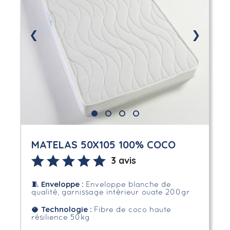
❮
❯
MATELAS 50X105 100% COCO
3 avis
Enveloppe
:
🧵
Enveloppe blanche de
qualité, garnissage intérieur ouate 200gr
Technologie :
🥥
Fibre de coco haute
résilience 50kg