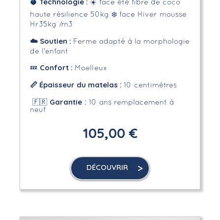
Technologie :
🥥
☀️
face été f
ibre de coco
haute résilience 50kg
❄️
face Hiver mousse
Hr35kg /m3
☁️
Soutien :
Ferme adapté à la morphologie
de l'enfant
Confort :
💤
Moelleux
📏 Épaisseur du matelas :
10 centimètres
Garantie
🇫🇷
: 10 ans remplacement à
neuf
105,00 €
DÉCOUVRIR