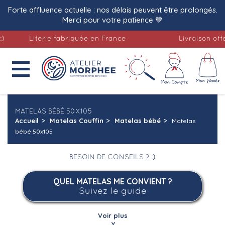
Forte affluence actuelle : nos délais peuvent être prolongés.
Merci pour votre patience 💙
fabriquée en France
Livraison offerte

MATELAS BÉBÉ 50X105
Accueil
Matelas Couffin
Matelas bébé
Matelas
bébé 50x105
BESOIN DE CONSEILS ? :)
QUEL MATELAS ME CONVIENT ?
Suivez le guide
Voir plus