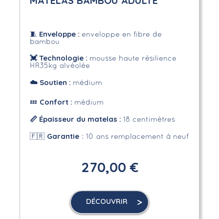
MATELAS BAMBOU ADULTE
Enveloppe
:
🧵
enveloppe en fibre de
bambou
💓 Technologie :
mousse haute résilience
HR35kg alvéolée
☁️
Soutien :
médium
Confort :
💤
médium
📏 Épaisseur du matelas :
18 centimètres
Garantie
🇫🇷
: 10 ans remplacement à neuf
270,00 €
DÉCOUVRIR