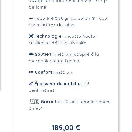
500gr de coton / Face hiver 500gr
de laine
☀️ Face été 500gr de coton
❄️ Face
hiver 500gr de laine
💓 Technologie :
mousse haute
résilience HR35kg alvéolée
☁️
Soutien :
médium adapté à la
morphologie de l'enfant
Confort :
💤
médium
📏
Épaisseur du matelas :
12
centimètres
Garantie
🇫🇷
: 10 ans remplacement
à neuf
189,00 €