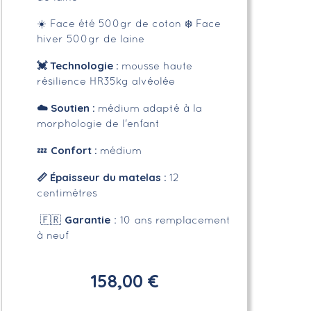
☀️ Face été 500gr de coton
❄️ Face
hiver 500gr de laine
💓 Technologie :
mousse haute
résilience HR35kg alvéolée
☁️
Soutien :
médium adapté à la
morphologie de l'enfant
Confort :
💤
médium
📏
Épaisseur du matelas :
12
centimètres
Garantie
🇫🇷
: 10 ans remplacement
à neuf
158,00 €