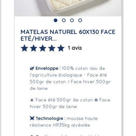
MATELAS NATUREL 60X130 FACE
ETÉ/HIVER...
1 avis
🌿
Enveloppe
:
100% coton issu de
l'agriculture biologique - Face été
500gr de coton / Face hiver 500gr
de laine
☀️ Face été 500gr de coton
❄️ Face
hiver 500gr de laine
💓 Technologie :
mousse haute
résilience HR35kg alvéolée