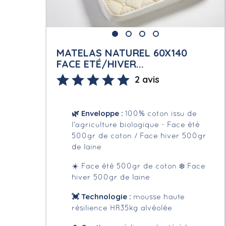
MATELAS NATUREL 60X140
FACE ETÉ/HIVER...
2 avis
🌿
Enveloppe
:
100% coton issu de
l'agriculture biologique - Face été
500gr de coton / Face hiver 500gr
de laine
☀️ Face été 500gr de coton
❄️ Face
hiver 500gr de laine
💓 Technologie :
mousse haute
résilience HR35kg alvéolée