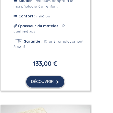
☁️
Soutien :
médium adapté à la
morphologie de l'enfant
Confort :
💤
médium
📏
Épaisseur du matelas :
12
centimètres
Garantie
🇫🇷
: 10 ans remplacement
à neuf
133,00 €
DÉCOUVRIR