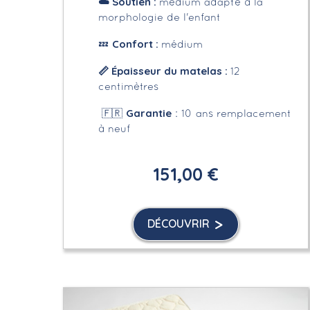
☁️
Soutien :
médium adapté à la
morphologie de l'enfant
Confort :
💤
médium
📏
Épaisseur du matelas :
12
centimètres
Garantie
🇫🇷
: 10 ans remplacement
à neuf
151,00 €
DÉCOUVRIR