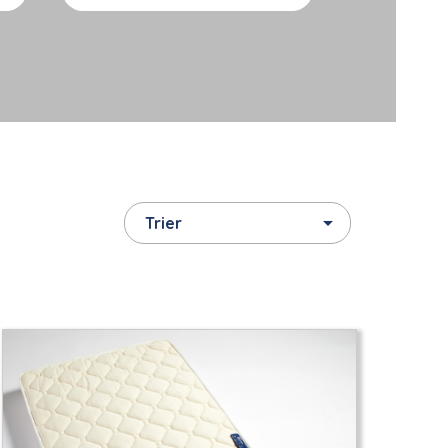

Trier