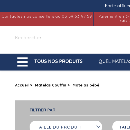
Forte afflue
Contactez nos conseillers au 03 59 83 97 59
Paiement en 3-
frais :

QUEL MATELA
TOUS NOS PRODUITS
Accueil
Matelas Couffin
Matelas bébé
FILTRER PAR
TAILLE DU PRODUIT
TAIL