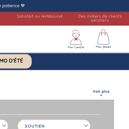
e patience 💙
Satisfait ou remboursé
Des milliers de clients
satisfaits
MO D'ÉTÉ
Voir plus
SOUTIEN