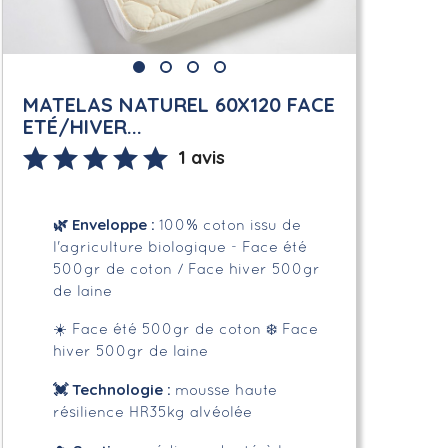
MATELAS NATUREL 60X120 FACE
ETÉ/HIVER...
1 avis
🌿
Enveloppe
:
100% coton issu de
l'agriculture biologique - Face été
500gr de coton / Face hiver 500gr
de laine
☀️ Face été 500gr de coton
❄️ Face
hiver 500gr de laine
💓 Technologie :
mousse haute
résilience HR35kg alvéolée