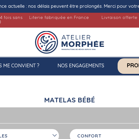
nce actuelle : nos délais peuvent être prolongés. Merci pour votr
4 fois sans
Literie fabriquée en France
Livraison offerte
)
PRO
S ME CONVIENT ?
NOS ENGAGEMENTS
MATELAS BÉBÉ
LES
CONFORT