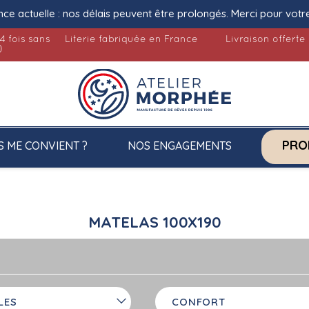
nce actuelle : nos délais peuvent être prolongés. Merci pour votr
4 fois sans
Literie fabriquée en France
Livraison offerte
)
PRO
S ME CONVIENT ?
NOS ENGAGEMENTS
MATELAS 100X190
LES
CONFORT