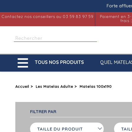
Forte afflue
Contactez nos conseillers au 03 59 83 97 59
Paiement en 3-
frais :

QUEL MATELA
TOUS NOS PRODUITS
Accueil
Les Matelas Adulte
Matelas 100x190
FILTRER PAR
TAILLE DU PRODUIT
TAIL