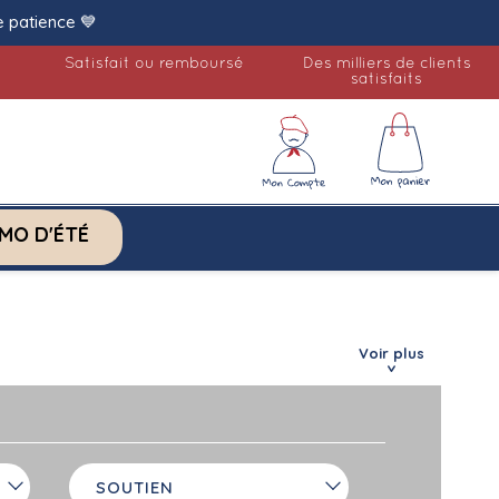
e patience 💙
Satisfait ou remboursé
Des milliers de clients
satisfaits
MO D'ÉTÉ
Voir plus
SOUTIEN