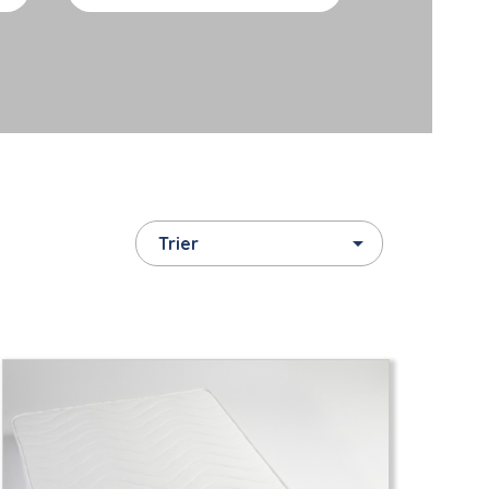

Trier