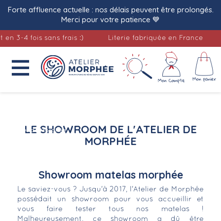
Forte affluence actuelle : nos délais peuvent être prolongés.
Merci pour votre patience 💙
3-4 fois sans frais :)
Literie fabriquée en France

Accueil
Le showroom de
LE SHOWROOM DE L'ATELIER DE
l'Atelier de Morphée
MORPHÉE
Showroom matelas morphée
Le saviez-vous ? Jusqu'à 2017, l'Atelier de Morphée
possédait un showroom pour vous accueillir et
vous faire tester tous nos matelas !
Malheureusement, ce showroom a dû être