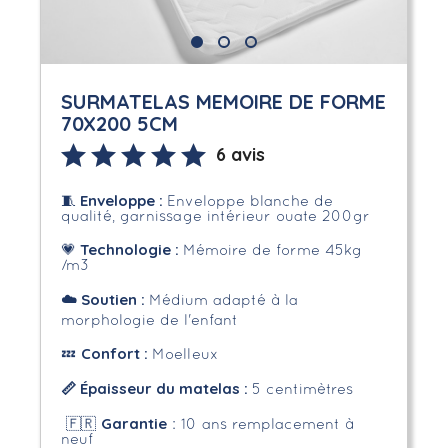
SURMATELAS MEMOIRE DE FORME
70X200 5CM
6 avis
Enveloppe
:
🧵
Enveloppe blanche de
qualité, garnissage intérieur ouate 200gr
Technologie :
💗
Mémoire de forme 45kg
/m3
☁️
Soutien :
Médium adapté à la
morphologie de l'enfant
Confort :
💤
Moelleux
📏 Épaisseur du matelas :
5 centimètres
Garantie
🇫🇷
: 10 ans remplacement à
neuf