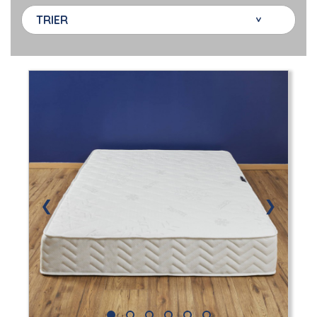
TRIER
❮
❯