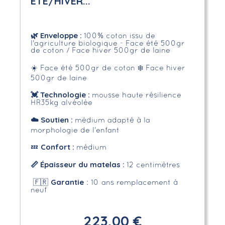
ETÉ/HIVER...
🌿
Enveloppe
:
100% coton issu de
l'agriculture biologique - Face été 500gr
de coton / Face hiver 500gr de laine
☀️ Face été 500gr de coton
❄️ Face hiver
500gr de laine
💓 Technologie :
mousse haute résilience
HR35kg alvéolée
☁️
Soutien :
médium adapté à la
morphologie de l'enfant
Confort :
💤
médium
📏
Épaisseur du matelas :
12 centimètres
Garantie
🇫🇷
: 10 ans remplacement à
neuf
223,00 €