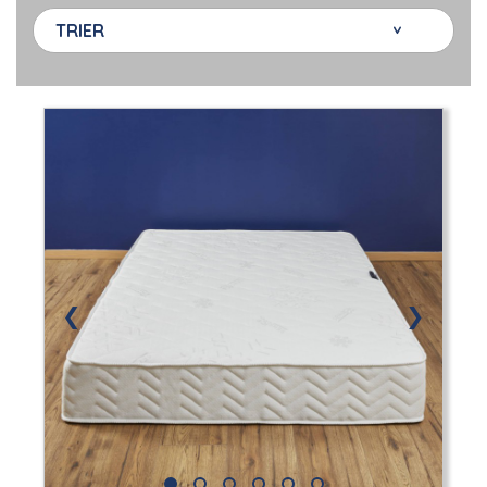
TRIER
❮
❯