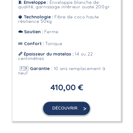
Enveloppe
:
🧵
Enveloppe blanche de
qualité, garnissage intérieur ouate 200gr
Technologie :
🥥
Fibre de coco haute
résilience 50kg
☁️
Soutien :
Ferme
Confort :
💤
Tonique
📏 Épaisseur du matelas :
14 ou 22
centimètres
Garantie
🇫🇷
: 10 ans remplacement à
neuf
410,00 €
DÉCOUVRIR