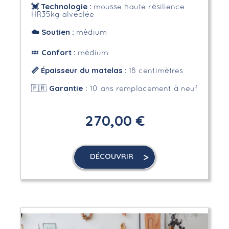
💓 Technologie :
mousse haute résilience
HR35kg alvéolée
☁️
Soutien :
médium
Confort :
💤
médium
📏 Épaisseur du matelas :
18 centimètres
Garantie
🇫🇷
: 10 ans remplacement à neuf
270,00 €
DÉCOUVRIR