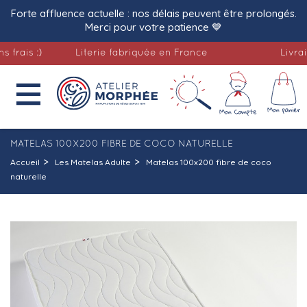
Forte affluence actuelle : nos délais peuvent être prolongés.
Merci pour votre patience 💙
s :)
Literie fabriquée en France
Livraison o

MATELAS 100X200 FIBRE DE COCO NATURELLE
Accueil
Les Matelas Adulte
Matelas 100x200 fibre de coco
naturelle