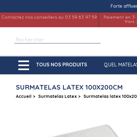
Forte afflue
Contactez nos conseillers au 03 59 83 97 59
Paiement en 3-
frais :

QUEL MATELA
TOUS NOS PRODUITS
SURMATELAS LATEX 100X200CM
Accueil
Surmatelas Latex
Surmatelas latex 100x2