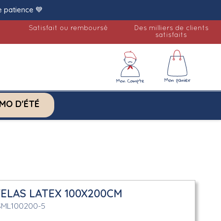
e patience 💙
Satisfait ou remboursé
Des milliers de clients
satisfaits
MO D'ÉTÉ
ELAS LATEX 100X200CM
SML100200-5