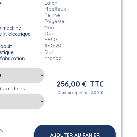
e
Latex
Moelleux
Ferme
Polyester
n machine
Non
lit électrique
Oui
HR60
roduit
100x200
stique
Oui
 fabrication
France
256,00 €
TTC
du matelas
Dont éco-part de 2.00 €
AJOUTER AU PANIER