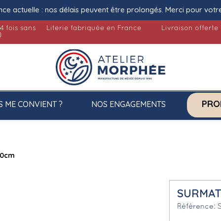
nce actuelle : nos délais peuvent être prolongés. Merci pour votr
4 fois sans
Literie fabriquée en France
Livraison offerte
)
PRO
S ME CONVIENT ?
NOS ENGAGEMENTS
00cm
SURMAT
Référence