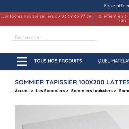
Forte afflue
Contactez nos conseillers au 03 59 83 97 59
Paiement en 3-
frais :

QUEL MATELA
TOUS NOS PRODUITS
SOMMIER TAPISSIER 100X200 LATTES
Accueil
Les Sommiers
Sommiers tapissiers
Somm