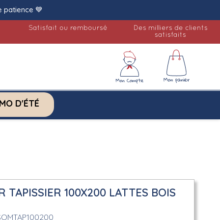
e patience 💙
Satisfait ou remboursé
Des milliers de clients
satisfaits
MO D'ÉTÉ
 TAPISSIER 100X200 LATTES BOIS
SOMTAP100200