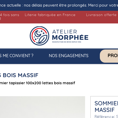
nce actuelle : nos délais peuvent être prolongés. Merci pour votr
4 fois sans
Literie fabriquée en France
Livraison offerte
)
PRO
S ME CONVIENT ?
NOS ENGAGEMENTS
 BOIS MASSIF
ier tapissier 100x200 lattes bois massif
SOMMIER
MASSIF
Référence