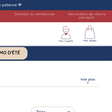
e patience 💙
Satisfait ou remboursé
Des milliers de clients
satisfaits
MO D'ÉTÉ
Voir plus