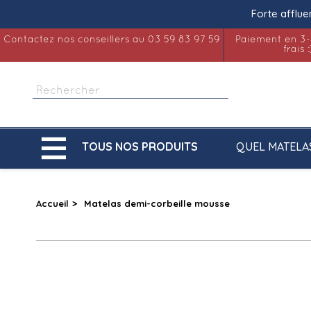
Forte afflue
Contactez nos conseillers au 03 59 83 97 59
Paiement en 3-
frais :

QUEL MATELA
TOUS NOS PRODUITS
Accueil
Matelas demi-corbeille mousse