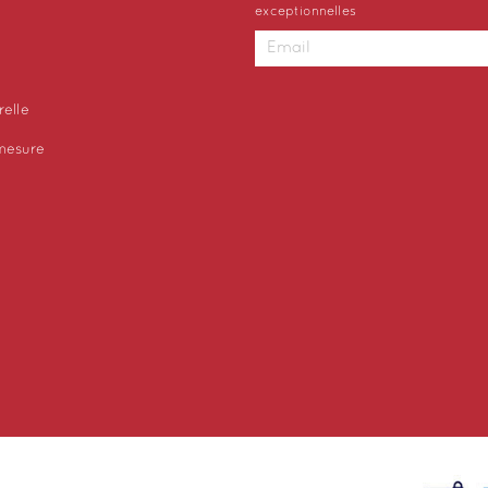
exceptionnelles
relle
 mesure