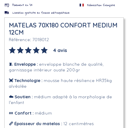
MATELAS 70X180 CONFORT MEDIUM
12CM
7018012
Référence
4 avis
Enveloppe
:
🧵
enveloppe blanche de qualité,
garnissage intérieur ouate 200gr
💓 Technologie :
mousse haute résilience HR35kg
alvéolée
☁️
Soutien :
médium adapté à la morphologie de
l'enfant
Confort :
💤
médium
📏 Épaisseur du matelas :
12 centimètres