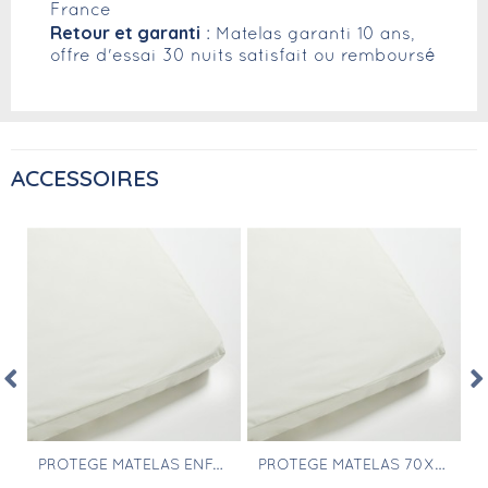
France
Retour et garanti
: Matelas garanti 10 ans,
offre d'essai 30 nuits satisfait ou remboursé
ACCESSOIRES
Aperçu rapide
Aperçu rapide
E 40X60CM
PROTÈGE MATELAS ENFANT 70X170
PROTÈGE MATELAS 70X180