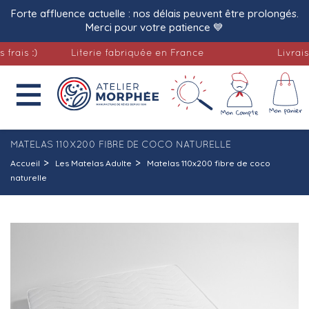
Forte affluence actuelle : nos délais peuvent être prolongés.
Merci pour votre patience 💙
 :)
Literie fabriquée en France
Livraison of

MATELAS 110X200 FIBRE DE COCO NATURELLE
Accueil
Les Matelas Adulte
Matelas 110x200 fibre de coco
naturelle