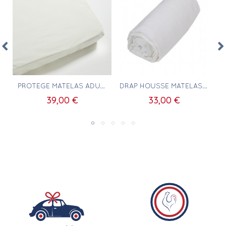
Aperçu rapide
Aperçu rapide
ATEX 110X200
PROTÈGE MATELAS ADULTE 110X200
DRAP HOUSSE MATELAS ADULTE 110X200 100% COTON BLANC
39,00 €
33,00 €