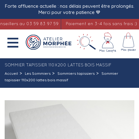
Forte affluence actuelle : nos délais peuvent être prolongés.
Merci pour votre patience 💙
llers au 03 59 83 97 59
Paiement en 3-4 fois sans frais :)

SOMMIER TAPISSIER 110X200 LATTES BOIS MASSIF
Accueil
Les Sommiers
Sommiers tapissiers
Sommier
tapissier 110x200 lattes bois massif