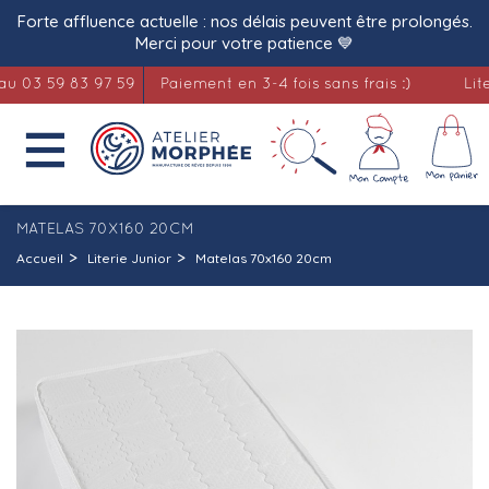
Forte affluence actuelle : nos délais peuvent être prolongés.
Merci pour votre patience 💙
3 59 83 97 59
Paiement en 3-4 fois sans frais :)
Literie 

MATELAS 70X160 20CM
Accueil
Literie Junior
Matelas 70x160 20cm