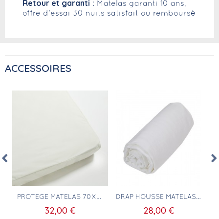
Retour et garanti
: Matelas garanti 10 ans,
offre d'essai 30 nuits satisfait ou remboursé
ACCESSOIRES
Aperçu rapide
Aperçu rapide
E 40X60CM
PROTÈGE MATELAS 70X160
DRAP HOUSSE MATELAS 70X160 100% COTON BLANC
S
32,00 €
28,00 €