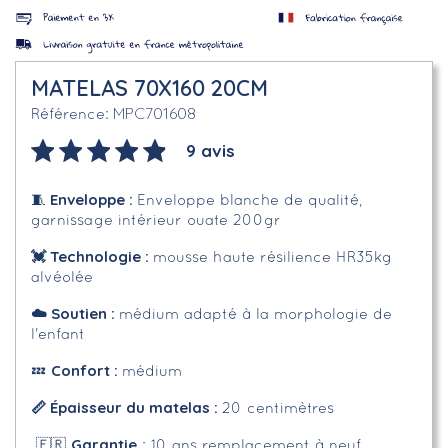
MATELAS 70X160 20CM
MPC701608
Référence
9 avis
Enveloppe
:
🧵
Enveloppe blanche de qualité,
garnissage intérieur ouate 200gr
💓 Technologie :
mousse haute résilience HR35kg
alvéolée
☁️
Soutien :
médium adapté à la morphologie de
l'enfant
Confort :
💤
médium
📏 Épaisseur du matelas :
20 centimètres
Garantie
🇫🇷
: 10 ans remplacement à neuf