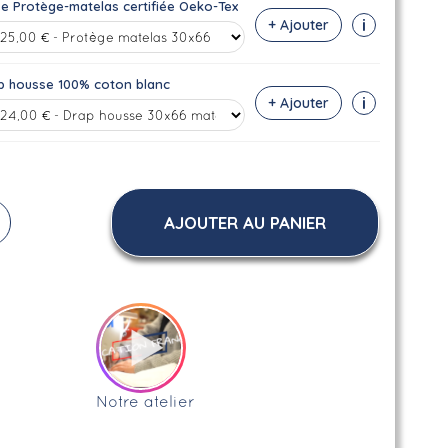
se Protège-matelas certifiée Oeko-Tex
i
+ Ajouter
p housse 100% coton blanc
i
+ Ajouter
AJOUTER AU PANIER
Notre atelier