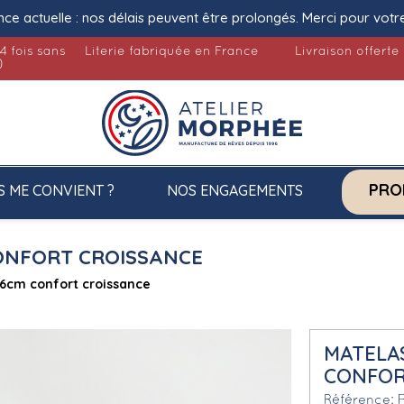
nce actuelle : nos délais peuvent être prolongés. Merci pour votr
4 fois sans
Literie fabriquée en France
Livraison offerte
)
PRO
S ME CONVIENT ?
NOS ENGAGEMENTS
CONFORT CROISSANCE
6cm confort croissance
MATELA
CONFOR
Référence