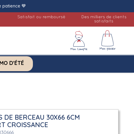
e patience 💙
Satisfait ou remboursé
Des milliers de clients
satisfaits
MO D'ÉTÉ
S DE BERCEAU 30X66 6CM
T CROISSANCE
R30666