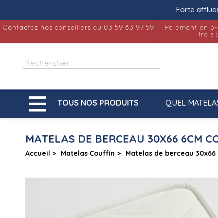
Forte afflue
Contactez nos conseillers au 03 59 83 97 59
Paiement en 3-
frais :

QUEL MATELA
TOUS NOS PRODUITS
MATELAS DE BERCEAU 30X66 6CM 
Accueil
Matelas Couffin
Matelas de berceau 30x66 