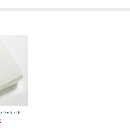
pide
PROTÈGE MATELAS 30X66 BERCEAU RECTANGULAIRE
€