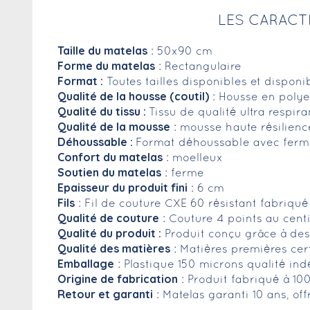
LES CARACT
Taille du matelas
: 50x90 cm
Forme du matelas
: Rectangulaire
Format :
Toutes tailles disponibles et dispon
Qualité de la housse (coutil)
: Housse en polye
Qualité du tissu :
Tissu de qualité ultra respir
Qualité de la mousse
: mousse haute résilien
Déhoussable :
Format déhoussable avec ferme
Confort du matelas
: moelleux
Soutien du matelas
: ferme
Epaisseur du produit fini
: 6 cm
Fils
: Fil de couture CXE 60 résistant fabriqu
Qualité de couture
: Couture 4 points au cent
Qualité du produit :
Produit conçu grâce à des 
Qualité des matières
: Matières premières cer
Emballage
: Plastique 150 microns qualité in
Origine de fabrication
: Produit fabriqué à 10
Retour et garanti
: Matelas garanti 10 ans, of