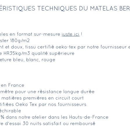
ÉRISTIQUES TECHNIQUES DU MATELAS BE
ibles en format sur-mesure
juste ici
!
ster 180g/m2
ant et doux, tissu certifié oeko-tex par notre fournisseur
ce HR35kg/m3 qualité supérieure
ture bleu, blanc, rouge
é en France
imètre pour une résistance longue durée
matières premières en circuit court
tifiées Oeko Tex par nos fournisseurs
déchirable
0% dans notre atelier dans les Hauts-de-France
fre d'essai 30 nuits satisfait ou remboursé