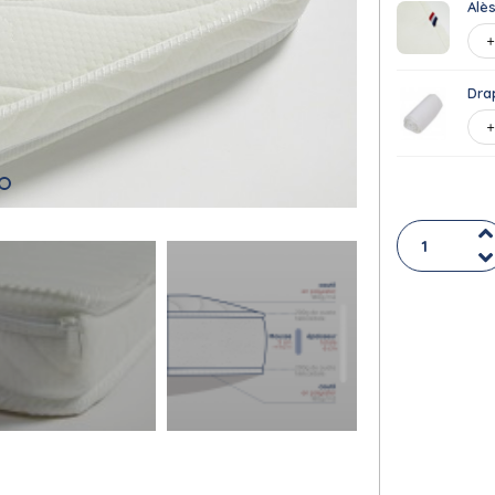
Alè
Dra