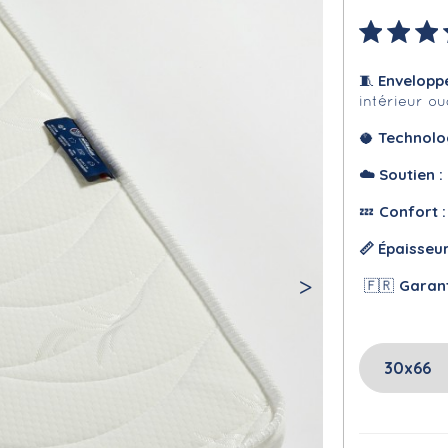
Envelopp
🧵
intérieur o
Technolo
🥥
☁️
Soutien :
Confort 
💤
📏 Épaisseu
Garan
🇫🇷