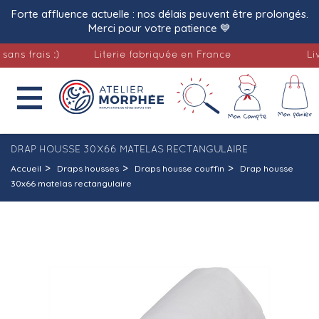
Forte affluence actuelle : nos délais peuvent être prolongés.
Merci pour votre patience 💙
frais :)
Literie fabriquée en France
Livrais

DRAP HOUSSE 30X66 MATELAS RECTANGULAIRE
Accueil
Draps housses
Draps housse couffin
Drap housse
30x66 matelas rectangulaire