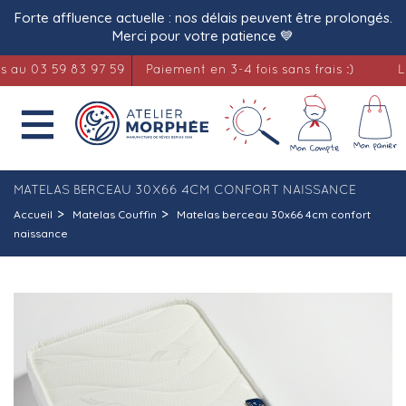
Forte affluence actuelle : nos délais peuvent être prolongés.
Merci pour votre patience 💙
03 59 83 97 59
Paiement en 3-4 fois sans frais :)
Literi

MATELAS BERCEAU 30X66 4CM CONFORT NAISSANCE
Accueil
Matelas Couffin
Matelas berceau 30x66 4cm confort
naissance