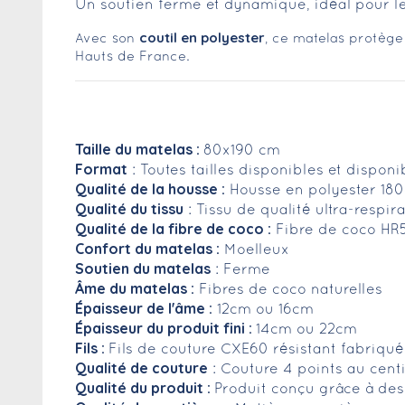
Un soutien ferme et dynamique, idéal pour l
coutil en polyester
Avec son
, ce matelas protège
Hauts de France.
Taille du matelas :
80x190 cm
Format
: Toutes tailles disponibles et dispon
Qualité de la housse :
Housse en polyester 18
Qualité du tissu
: Tissu de qualité ultra-respi
Qualité de la fibre de coco :
Fibre de coco HR50
Confort du matelas :
Moelleux
Soutien du matelas
: Ferme
Âme du matelas :
Fibres de coco naturelles
Épaisseur de l'âme :
12cm ou 16cm
Épaisseur du produit fini :
14cm ou 22cm
Fils :
Fils de couture CXE60 résistant fabriqu
Qualité de couture
: Couture 4 points au cent
Qualité du produit :
Produit conçu grâce à des