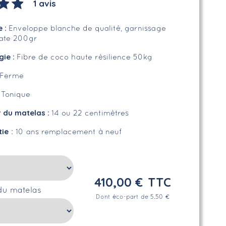
1 avis
e
:
Enveloppe blanche de qualité, garnissage
uate 200gr
gie :
Fibre de coco haute résilience 50kg
Ferme
:
Tonique
r du matelas :
14 ou 22 centimètres
tie
: 10 ans remplacement à neuf
410,00 €
TTC
du matelas
Dont éco-part de 5.50 €