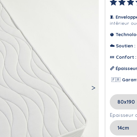
Envelopp
🧵
intérieur o
Technolo
🥥
☁️
Soutien :
Confort 
💤
📏 Épaisseu
Garan
🇫🇷
Epaisseur 