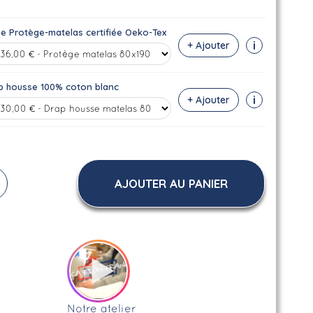
se Protège-matelas certifiée Oeko-Tex
i
+ Ajouter
p housse 100% coton blanc
i
+ Ajouter
AJOUTER AU PANIER
Notre atelier