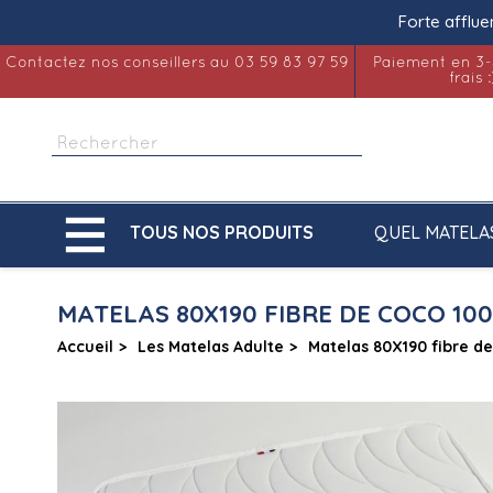
Forte afflue
Contactez nos conseillers au 03 59 83 97 59
Paiement en 3-
frais :

QUEL MATELA
TOUS NOS PRODUITS
MATELAS 80X190 FIBRE DE COCO 10
Accueil
Les Matelas Adulte
Matelas 80X190 fibre d