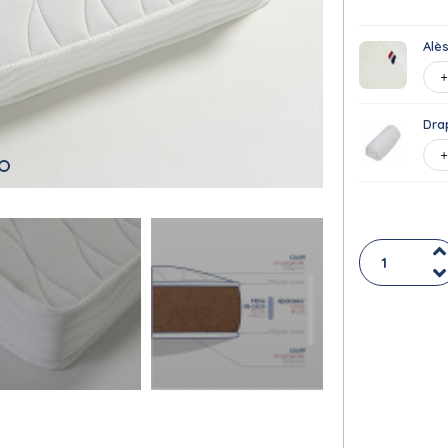
Alè
Dra