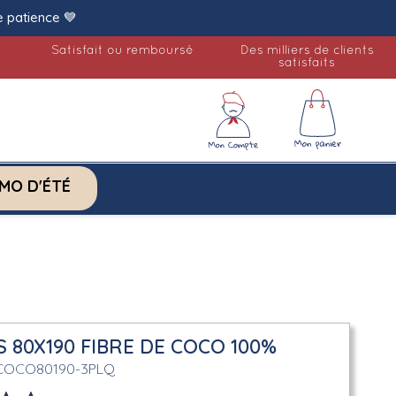
e patience 💙
Satisfait ou remboursé
Des milliers de clients
satisfaits
MO D'ÉTÉ
 80X190 FIBRE DE COCO 100%
COCO80190-3PLQ