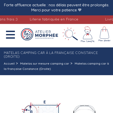
Forte affluence actuelle : nos délais peuvent être prolongés.
Merci pour votre patience 💙
ais :)
Literie fabriquée en France
Livraison

MATELAS CAMPING CAR À LA FRANÇAISE CONSTANCE
(DROITE)
Accueil
Matelas sur mesure camping car
Matelas camping car à
la française Constance (Droite)