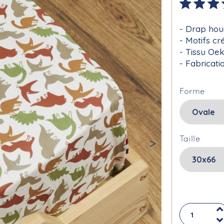
Drap hou
Motifs cr
Tissu Oe
Fabricati
Forme
Taille