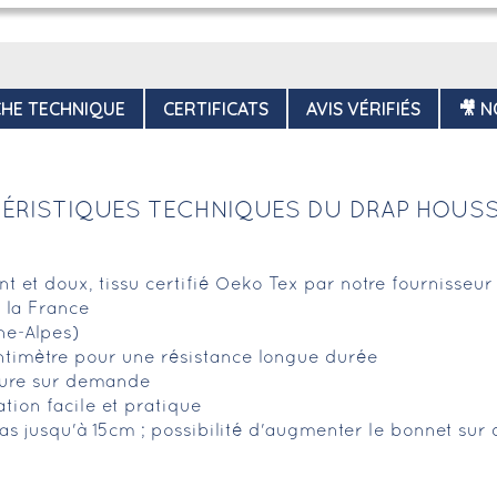
CHE TECHNIQUE
CERTIFICATS
AVIS VÉRIFIÉS
🎥 N
ÉRISTIQUES TECHNIQUES DU DRAP HOUS
ant et doux, tissu certifié Oeko Tex par notre fournisseu
 la France
ne-Alpes)
ntimètre pour une résistance longue durée
esure sur demande
ation facile et pratique
s jusqu'à 15cm ; possibilité d'augmenter le bonnet su