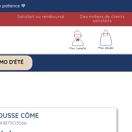
e patience 💙
Satisfait ou remboursé
Des milliers de clients
satisfaits
MO D'ÉTÉ
OUSSE CÔME
DHB79O3066