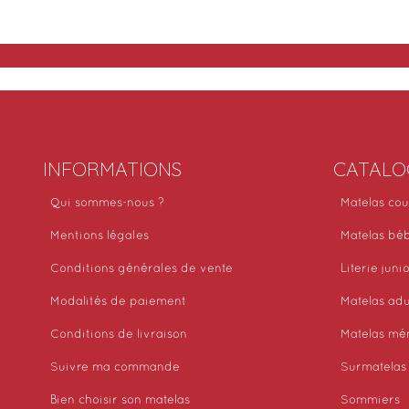
INFORMATIONS
CATALO
Qui sommes-nous ?
Matelas cou
Mentions légales
Matelas bé
Conditions générales de vente
Literie juni
Modalités de paiement
Matelas adu
Conditions de livraison
Matelas mé
Suivre ma commande
Surmatelas
Bien choisir son matelas
Sommiers