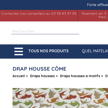
Forte afflue
Contactez nos conseillers au 03 59 83 97 59
Paiement en 3-
frais :

QUEL MATELA
TOUS NOS PRODUITS
DRAP HOUSSE CÔME
Accueil
Draps housses
Draps housses a motifs
D