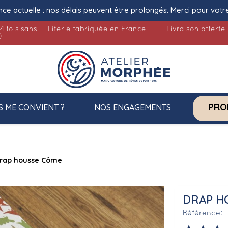
nce actuelle : nos délais peuvent être prolongés. Merci pour votr
4 fois sans
Literie fabriquée en France
Livraison offerte
)
PRO
S ME CONVIENT ?
NOS ENGAGEMENTS
rap housse Côme
DRAP H
Référence