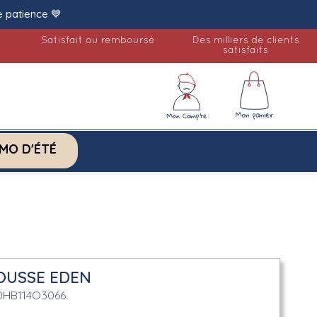
e patience 💙
Satisfait ou remboursé
Des milliers de clients
satisfaits
MO D'ÉTÉ
OUSSE EDEN
DHB114O3066