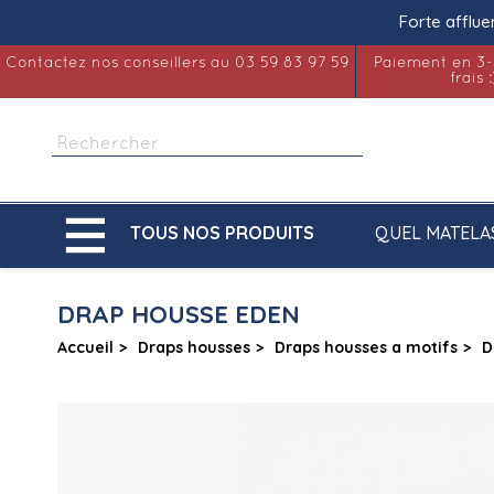
Forte afflue
Contactez nos conseillers au 03 59 83 97 59
Paiement en 3-
frais :

QUEL MATELA
TOUS NOS PRODUITS
DRAP HOUSSE EDEN
Accueil
Draps housses
Draps housses a motifs
D