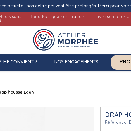
nce actuelle : nos délais peuvent être prolongés. Merci pour votr
4 fois sans
Literie fabriquée en France
Livraison offerte
)
PRO
S ME CONVIENT ?
NOS ENGAGEMENTS
rap housse Eden
DRAP H
Référence