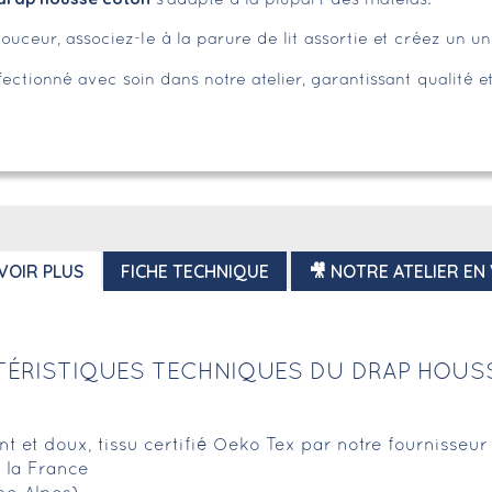
s’adapte à la plupart des matelas.
eur, associez-le à la parure de lit assortie et créez un univ
ectionné avec soin dans notre atelier, garantissant qualité et
VOIR PLUS
FICHE TECHNIQUE
🎥 NOTRE ATELIER EN
ÉRISTIQUES TECHNIQUES DU DRAP HOUS
ant et doux, tissu certifié Oeko Tex par notre fournisseu
 la France