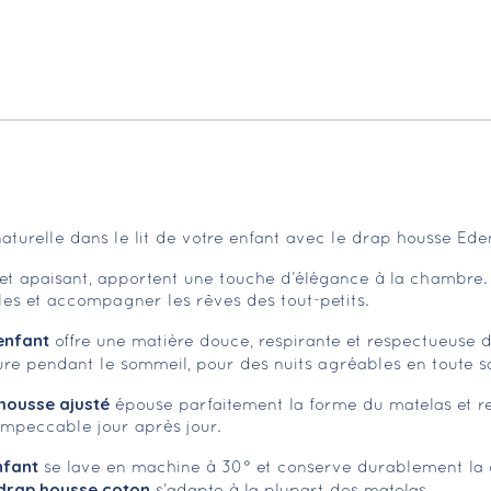
turelle dans le lit de votre enfant avec le drap housse Eden
x et apaisant, apportent une touche d’élégance à la chambre
bles et accompagner les rêves des tout-petits.
enfant
offre une matière douce, respirante et respectueuse d
re pendant le sommeil, pour des nuits agréables en toute sa
housse ajusté
épouse parfaitement la forme du matelas et re
 impeccable jour après jour.
nfant
se lave en machine à 30° et conserve durablement la qua
drap housse coton