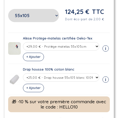
124,25 €
TTC
Dont éco-part de 2.00 €
Alèse Protège-matelas certifiée Oeko-Tex
i
+ Ajouter
Drap housse 100% coton blanc
i
+ Ajouter
🎁 -10 % sur votre première commande avec
le code : HELLO10