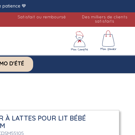
e patience 💙
Satisfait ou remboursé
Des milliers de clients
satisfaits
MO D'ÉTÉ
 À LATTES POUR LIT BÉBÉ
CM
CDSM55105