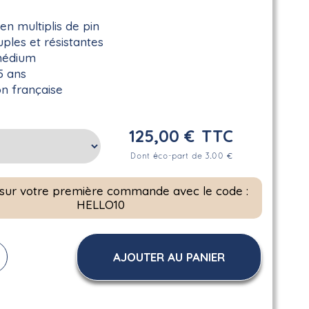
n multiplis de pin
uples et résistantes
médium
5 ans
on française
125,00 €
TTC
Dont éco-part de 3.00 €
 sur votre première commande avec le code :
HELLO10
AJOUTER AU PANIER