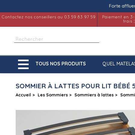
Forte afflue
Contactez nos conseillers au 03 59 83 97 59
Paiement en 3-
frais :

QUEL MATELA
TOUS NOS PRODUITS
SOMMIER À LATTES POUR LIT BÉBÉ 
Accueil
Les Sommiers
Sommiers à lattes
Sommie