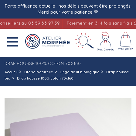
Forte affluence actuelle : nos délais peuvent être prolongés.
Merci pour votre patience 💙
illers au 03 59 83 97 59
Paiement en 3-4 fois sans frais :)

DRAP HOUSSE 100% COTON 70X160
Accueil
Literie Naturelle
Linge de lit biologique
Drap housse
bio
Drap housse 100% coton 70x160