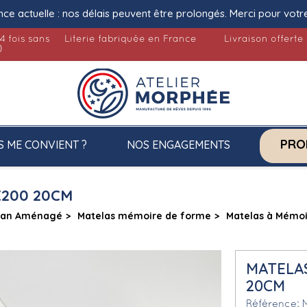
nce actuelle : nos délais peuvent être prolongés. Merci pour votr
4 fois sans
Literie fabriquée en France
Livraison offerte
)
PRO
S ME CONVIENT ?
NOS ENGAGEMENTS
X200 20CM
Van Aménagé
Matelas mémoire de forme
Matelas à Mémoi
MATELAS
20CM
Référence