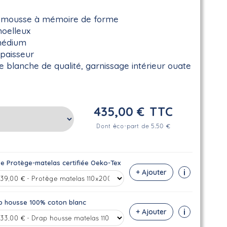
 mousse à mémoire de forme
moelleux
médium
paisseur
 blanche de qualité, garnissage intérieur ouate
435,00 €
TTC
Dont éco-part de 5.50 €
se Protège-matelas certifiée Oeko-Tex
i
+ Ajouter
p housse 100% coton blanc
i
+ Ajouter