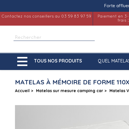
Forte afflue
Contactez nos conseillers au 03 59 83 97 59
Paiement en 3-
frais :

QUEL MATELA
TOUS NOS PRODUITS
MATELAS À MÉMOIRE DE FORME 110
Accueil
Matelas sur mesure camping car
Matelas 