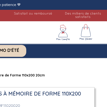
e patience 💙
Satisfait ou remboursé
Des milliers de clients
satisfaits
MO D'ÉTÉ
re de Forme 110x200 20cm
 À MÉMOIRE DE FORME 110X200
MF11020020