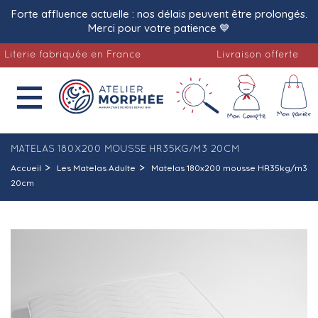
Forte affluence actuelle : nos délais peuvent être prolongés.
Merci pour votre patience 💙
rie fabriquée en France
Livraison offerte

MATELAS 180X200 MOUSSE HR35KG/M3 20CM
Accueil
Les Matelas Adulte
Matelas 180x200 mousse HR35kg/m3
20cm