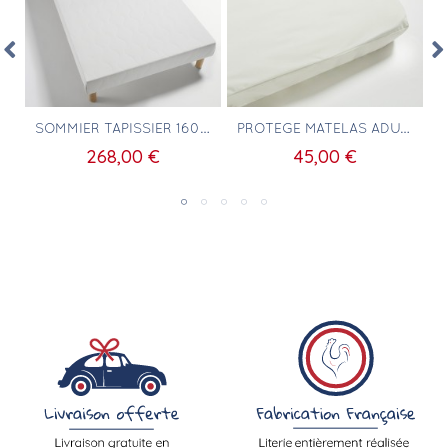
Aperçu rapide
Aperçu rapide
200 EN LATEX
SOMMIER TAPISSIER 160X200 LATTES BOIS MASSIF
PROTÈGE MATELAS ADULTE 160X200
268,00 €
45,00 €