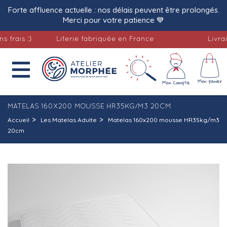
Forte affluence actuelle : nos délais peuvent être prolongés.
Merci pour votre patience 💙
s :)
Literie fabriquée en France
Livraison o

MATELAS 160X200 MOUSSE HR35KG/M3 20CM
Accueil
Les Matelas Adulte
Matelas 160x200 mousse HR35kg/m3
20cm