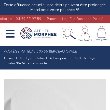
Forte affluence actuelle : nos délais peuvent être prolongés.
Merci pour votre patience 💙
s au 03 59 83 97 59
Paiement en 3-4 fois sans frais :)
L

PROTÈGE MATELAS 30X66 BERCEAU OVALE
Accueil
Protège-matelas
Alèses pour couffin
Protège
matelas 30x66 berceau ovale