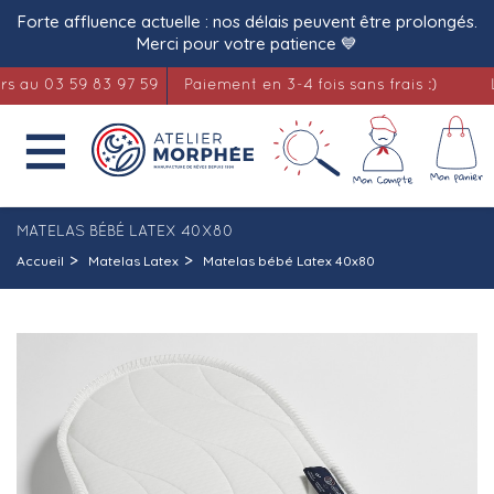
Forte affluence actuelle : nos délais peuvent être prolongés.
Merci pour votre patience 💙
u 03 59 83 97 59
Paiement en 3-4 fois sans frais :)
Lite

MATELAS BÉBÉ LATEX 40X80
Accueil
Matelas Latex
Matelas bébé Latex 40x80