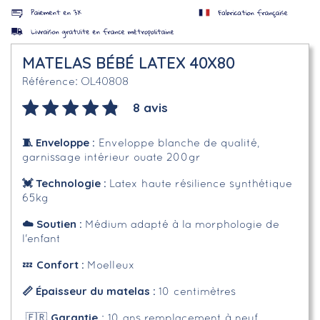
MATELAS BÉBÉ LATEX 40X80
OL40808
Référence
8 avis
🧵 Enveloppe :
Enveloppe blanche de qualité,
garnissage intérieur ouate 200gr
💓
Technologie :
Latex haute résilience synthétique
65kg
☁️
Soutien :
Médium adapté à la morphologie de
l'enfant
Confort :
💤
Moelleux
📏 Épaisseur du matelas :
10 centimètres
Garantie
🇫🇷
: 10 ans remplacement à neuf