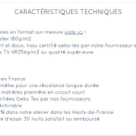
CARACTÉRISTIQUES TECHNIQUES
ibles en format sur-mesure
juste ici
!
ster 180g/m2
ant et doux, tissu certifié oeko-tex par notre fournisseur
ce TV HR35kg/m3 ou qualité supérieure
é en France
imètre pour une résistance longue durée
 matières première en circuit court
tifiées Oeko Tex par nos fournisseurs
déchirable
0% dans notre atelier dans les Hauts-de-France
fre d'essai 30 nuits satisfait ou remboursé