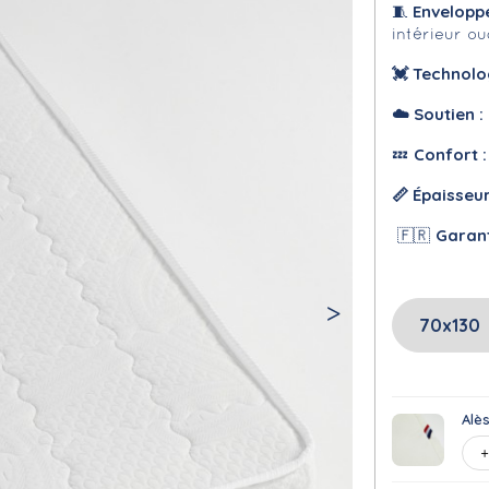
Envelopp
🧵
intérieur o
💓 Technolo
☁️
Soutien :
Confort 
💤
📏 Épaisseu
Garan
🇫🇷
Alè