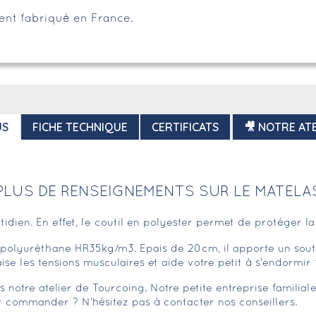
ent fabriqué en France.
US
FICHE TECHNIQUE
CERTIFICATS
🎥 NOTRE ATE
PLUS DE RENSEIGNEMENTS SUR LE MATELA
idien. En effet, le coutil en polyester permet de protéger la 
lyuréthane HR35kg/m3. Epais de 20cm, il apporte un soutie
se les tensions musculaires et aide votre petit à s'endormir 
otre atelier de Tourcoing. Notre petite entreprise familiale 
r commander ? N'hésitez pas à contacter nos conseillers.