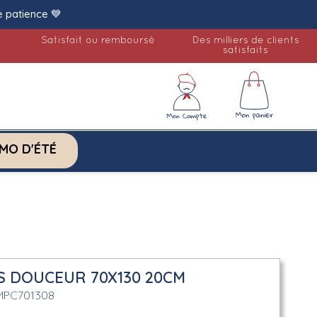
e patience 💙
Satisfait ou remboursé
Des milliers de clients
satisfaits
MO D'ÉTÉ
S DOUCEUR 70X130 20CM
MPC701308