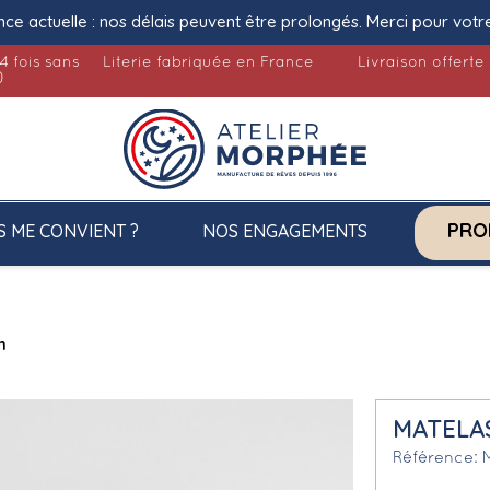
nce actuelle : nos délais peuvent être prolongés. Merci pour votr
4 fois sans
Literie fabriquée en France
Livraison offerte
)
PRO
S ME CONVIENT ?
NOS ENGAGEMENTS
m
MATELA
Référence