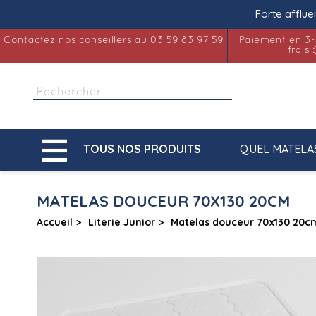
Forte afflue
Contactez nos conseillers au 03 59 83 97 59
Paiement en 3-
frais :

QUEL MATELA
TOUS NOS PRODUITS
MATELAS DOUCEUR 70X130 20CM
Accueil
Literie Junior
Matelas douceur 70x130 20c