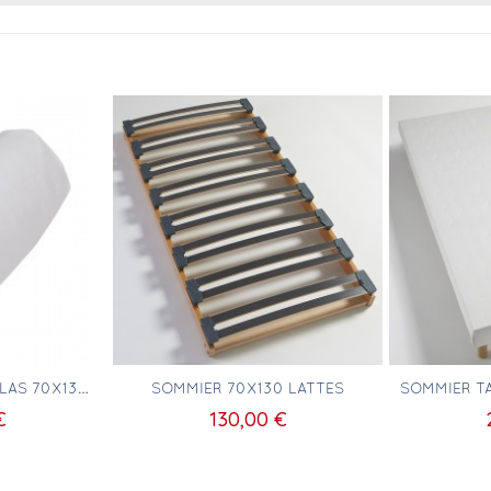
pide
Aperçu rapide
Ap
DRAP HOUSSE MATELAS 70X130 100% COTON BLANC
SOMMIER 70X130 LATTES
€
130,00 €