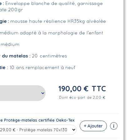
e
:
Enveloppe blanche de qualité, garnissage
uate 200gr
gie :
mousse haute résilience HR35kg alvéolée
médium adapté à la morphologie de l'enfant
:
médium
r du matelas :
20 centimètres
tie
: 10 ans remplacement à neuf
190,00 €
TTC
Dont éco-part de 2.00 €
se Protège-matelas certifiée Oeko-Tex
i
+ Ajouter