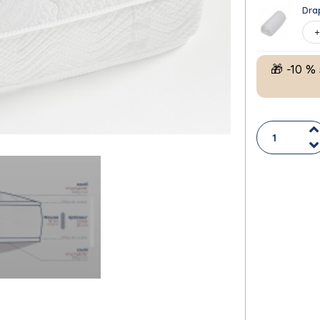
Dra
🎁 -10 %