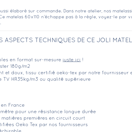
ussi élaboré sur commande. Dans notre atelier, nos matelass
Ce matelas 60x110 n’échappe pas à la règle, voyez-le par v
.
S ASPECTS TECHNIQUES DE CE JOLI MATE
ibles en format sur-mesure
juste ici
!
ster 180g/m2
ant et doux, tissu certifié oeko-tex par notre fournisseur
ce TV HR35kg/m3 ou qualité supérieure
é en France
imètre pour une résistance longue durée
matières premières en circuit court
tifiées Oeko Tex par nos fournisseurs
déchirable