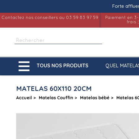
Forte afflue
Contactez nos conseillers au 03 59 83 97 59
Paiement en 3-
frais :

QUEL MATELA
TOUS NOS PRODUITS
MATELAS 60X110 20CM
Accueil
Matelas Couffin
Matelas bébé
Matelas 6