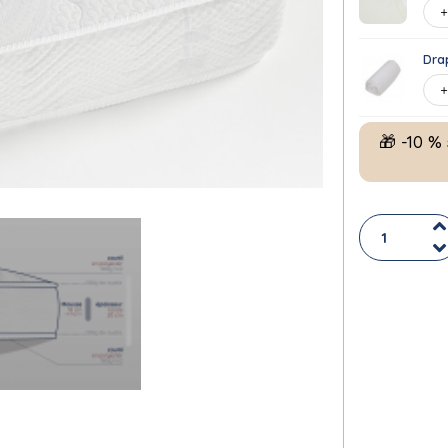
Dra
🎁 -10 %