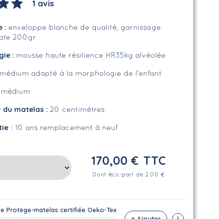
1 avis
e
:
enveloppe blanche de qualité, garnissage
uate 200gr
gie :
mousse haute résilience HR35kg alvéolée
médium adapté à la morphologie de l'enfant
:
médium
r du matelas :
20 centimètres
tie
: 10 ans remplacement à neuf
170,00 €
TTC
Dont éco-part de 2.00 €
se Protège-matelas certifiée Oeko-Tex
i
+ Ajouter