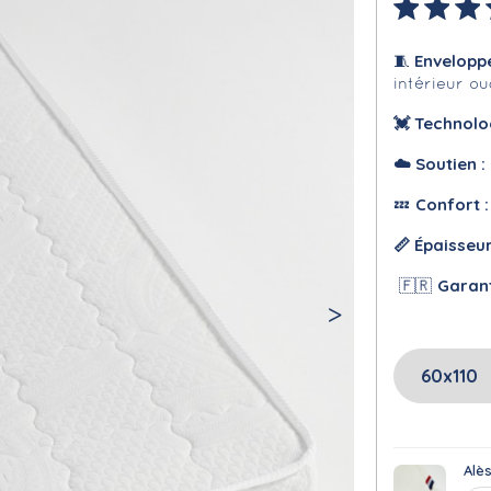
Envelopp
🧵
intérieur o
💓 Technolo
☁️
Soutien :
Confort 
💤
📏 Épaisseu
Garan
🇫🇷
Alè