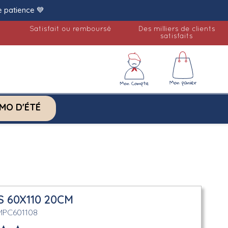
e patience 💙
Satisfait ou remboursé
Des milliers de clients
satisfaits
MO D'ÉTÉ
 60X110 20CM
MPC601108