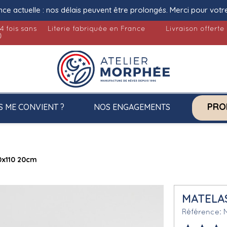
nce actuelle : nos délais peuvent être prolongés. Merci pour votr
4 fois sans
Literie fabriquée en France
Livraison offerte
)
PRO
S ME CONVIENT ?
NOS ENGAGEMENTS
0x110 20cm
MATELAS
Référence