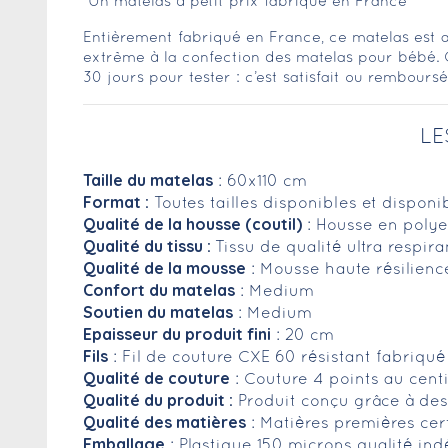
Un matelas à petit prix fabriqué en France
Entièrement fabriqué en France, ce matelas est a
extrême à la confection des matelas pour bébé. 
30 jours pour tester : c’est satisfait ou remboursé
LE
Taille du matelas
: 60x110 cm
Format :
Toutes tailles disponibles et dispon
Qualité de la housse (coutil)
: Housse en polye
Qualité du tissu :
Tissu de qualité ultra respir
Qualité de la mousse
: Mousse haute résilien
Confort du matelas
: Medium
Soutien du matelas
: Medium
Epaisseur du produit fini
: 20 cm
Fils
: Fil de couture CXE 60 résistant fabriqu
Qualité de couture
: Couture 4 points au cent
Qualité du produit :
Produit conçu grâce à des 
Qualité des matières
: Matières premières cer
Emballage
: Plastique 150 microns qualité in