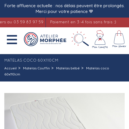
Forte affluence actuelle : nos délais peuvent être prolongés.
Merci pour votre patience 💙
u 03 59 83 97 59
Paiement en 3-4 fois sans frais :)
Liter

MATELAS COCO 60X110CM
Accueil
Matelas Couffin
Matelas bébé
Matelas coco
60x110cm