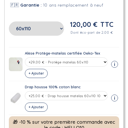
Garantie
🇫🇷
: 10 ans remplacement à neuf
120,00 €
TTC
Dont éco-part de 2.00 €
Alèse Protège-matelas certifiée Oeko-Tex
i
+ Ajouter
Drap housse 100% coton blanc
i
+ Ajouter
🎁 -10 % sur votre première commande avec
le code : HELLO10