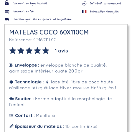
MATELAS COCO 60X110CM
CM6011010
Référence
1 avis
Enveloppe
:
🧵
enveloppe blanche de qualité,
garnissage intérieur ouate 200gr
Technologie :
🥥
☀️
face été f
ibre de coco haute
résilience 50kg
❄️
face Hiver mousse Hr35kg /m3
☁️
Soutien :
Ferme adapté à la morphologie de
l'enfant
Confort :
💤
Moelleux
📏 Épaisseur du matelas :
10 centimètres