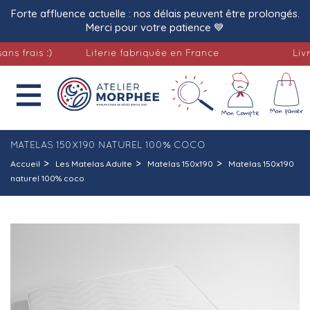
Forte affluence actuelle : nos délais peuvent être prolongés.
Merci pour votre patience 💙
ais :)
Literie fabriquée en France
Livraison

MATELAS 150X190 NATUREL 100% COCO
Accueil
Les Matelas Adulte
Matelas 150x190
Matelas 150x190
naturel 100% coco