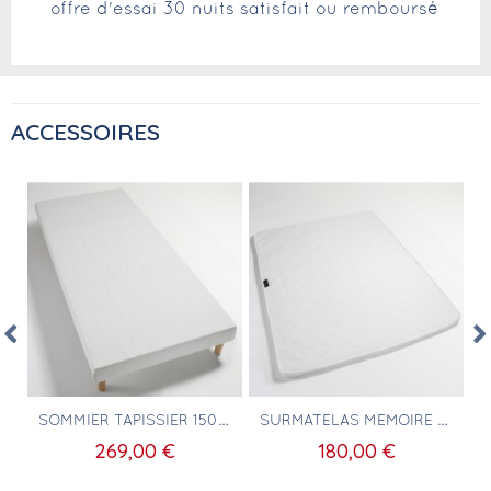
offre d'essai 30 nuits satisfait ou remboursé
ACCESSOIRES
Aperçu rapide
Aperçu rapide
 150X190 EN COTON
SOMMIER TAPISSIER 150X190CM
SURMATELAS MÉMOIRE DE FORME 150X190
269,00 €
180,00 €