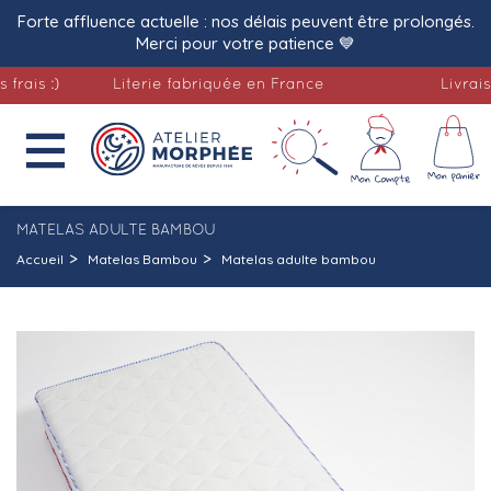
Forte affluence actuelle : nos délais peuvent être prolongés.
Merci pour votre patience 💙
s :)
Literie fabriquée en France
Livraison o

MATELAS ADULTE BAMBOU
Accueil
Matelas Bambou
Matelas adulte bambou