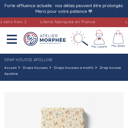
Forte affluence actuelle : nos délais peuvent être prolongés.
Merci pour votre patience 💙
 frais :)
Literie fabriquée en France
Livrai

DRAP HOUSSE APOLLINE
Accueil
Draps housses
Draps housses a motifs
Drap housse
Apolline