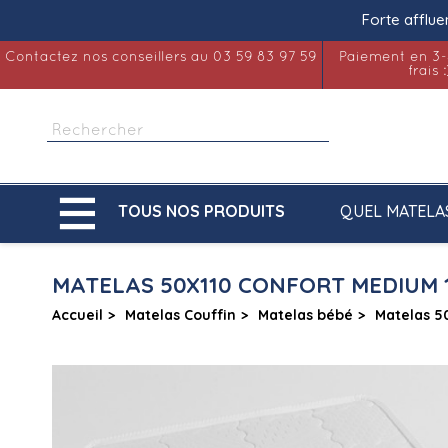
Forte afflue
Contactez nos conseillers au 03 59 83 97 59
Paiement en 3-
frais :

QUEL MATELA
TOUS NOS PRODUITS
MATELAS 50X110 CONFORT MEDIUM 
Accueil
Matelas Couffin
Matelas bébé
Matelas 5