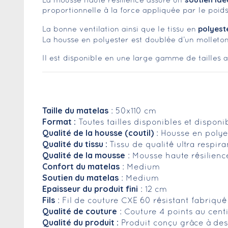
La mousse haute résilience assure un
proportionnelle à la force appliquée par le poids
polyest
La bonne ventilation ainsi que le tissu en
La housse en polyester est doublée d’un molleto
Il est disponible en une large gamme de tailles 
Taille du matelas
: 50x110 cm
Format :
Toutes tailles disponibles et dispon
Qualité de la housse (coutil)
: Housse en polye
Qualité du tissu :
Tissu de qualité ultra respir
Qualité de la mousse
: Mousse haute résilien
Confort du matelas
: Medium
Soutien du matelas
: Medium
Epaisseur du produit fini
: 12 cm
Fils
: Fil de couture CXE 60 résistant fabriqu
Qualité de couture
: Couture 4 points au cent
Qualité du produit :
Produit conçu grâce à des 