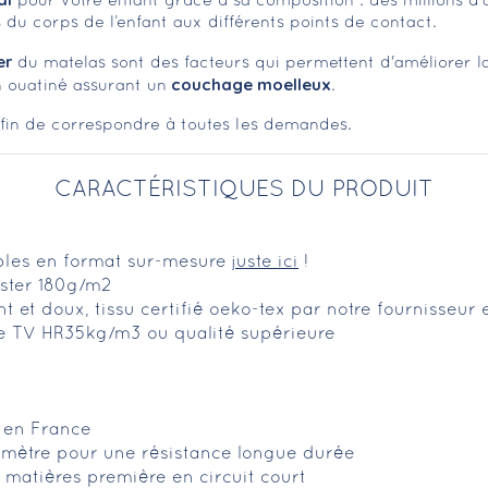
pour votre enfant grâce à sa composition : des millions d'a
 du corps de l’enfant aux différents points de contact.
er
du matelas sont des facteurs qui permettent d'améliorer la
couchage moelleux
n ouatiné assurant un
.
afin de correspondre à toutes les demandes.
CARACTÉRISTIQUES DU PRODUIT
ibles en format sur-mesure
juste ici
!
ster 180g/m2
ant et doux, tissu certifié oeko-tex par notre fournisseur
ce TV HR35kg/m3 ou qualité supérieure
é en France
imètre pour une résistance longue durée
matières première en circuit court