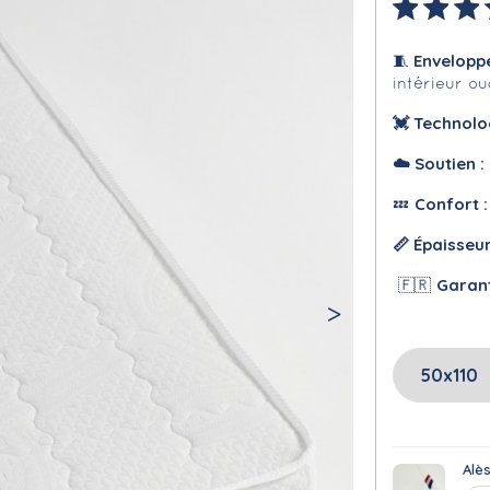
Envelopp
🧵
intérieur o
💓 Technolo
☁️
Soutien :
Confort 
💤
📏 Épaisseu
Garan
🇫🇷
Alè