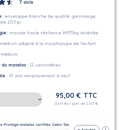
7 avis
e
:
enveloppe blanche de qualité, garnissage
uate 200gr
gie :
mousse haute résilience HR35kg alvéolée
médium adapté à la morphologie de l'enfant
:
médium
r du matelas :
12 centimètres
tie
: 10 ans remplacement à neuf
95,00 €
TTC
Dont éco-part de 2.00 €
se Protège-matelas certifiée Oeko-Tex
i
+ Ajouter