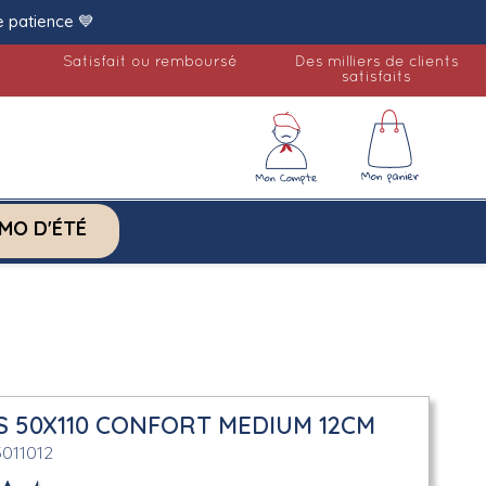
e patience 💙
Satisfait ou remboursé
Des milliers de clients
satisfaits
MO D'ÉTÉ
S 50X110 CONFORT MEDIUM 12CM
5011012