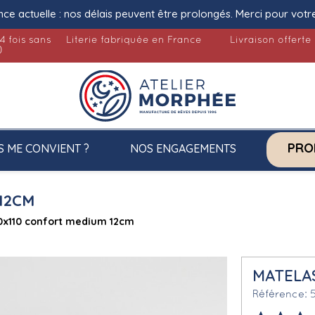
nce actuelle : nos délais peuvent être prolongés. Merci pour votr
4 fois sans
Literie fabriquée en France
Livraison offerte
)
PRO
S ME CONVIENT ?
NOS ENGAGEMENTS
12CM
0x110 confort medium 12cm
MATELA
Référence