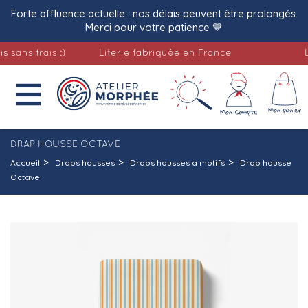
Forte affluence actuelle : nos délais peuvent être prolongés.
Merci pour votre patience 💙
 frais :)
Literie fabriquée en France
Livra

DRAP HOUSSE OCTAVE
Accueil
Draps housses
Draps housses a motifs
Drap housse
Octave