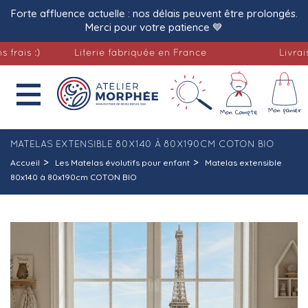
Forte affluence actuelle : nos délais peuvent être prolongés.
Merci pour votre patience 💙
 :)
Literie fabriquée en France
Livraison of

MATELAS EXTENSIBLE 80X140 À 80X190CM COTON BIO
Accueil
Les Matelas évolutifs pour enfant
Matelas extensible
80x140 à 80x190cm COTON BIO