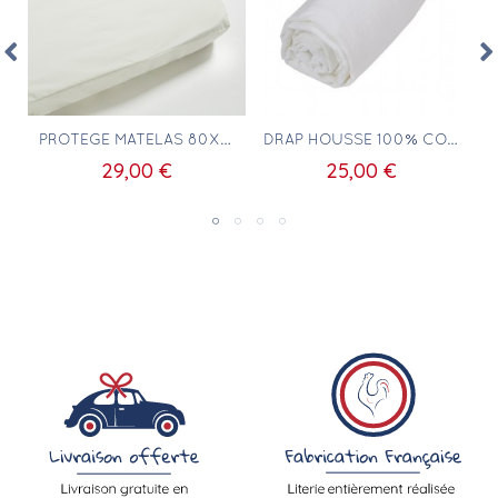
Aperçu rapide
Aperçu rapide
T ÉVOLUTIF 140X150 À 140X200CM POUR ENFANT
PROTÈGE MATELAS 80X140 POUR LIT ENFANT
DRAP HOUSSE 100% COTON 80X140
29,00 €
25,00 €