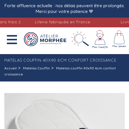
Forte affluence actuelle : nos délais peuvent être prolongés.
Merci pour votre patience 💙
ais :)
Literie fabriquée en France
Livraison

MATELAS COUFFIN 40X90 6CM CONFORT CROISSANCE
Accueil
Matelas Couffin
Matelas couffin 40x90 6cm confort
croissance