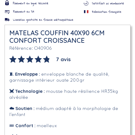
MATELAS COUFFIN 40X90 6CM
CONFORT CROISSANCE
O40906
Référence
7 avis
Enveloppe
:
🧵
enveloppe blanche de qualité,
garnissage intérieur ouate 200gr
💓 Technologie :
mousse haute résilience HR35kg
alvéolée
☁️
Soutien :
médium adapté à la morphologie de
l'enfant
Confort :
💤
moelleux