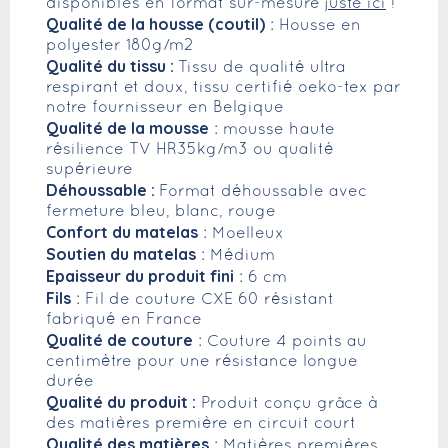
disponibles en format sur-mesure
juste ici
!
Qualité de la housse (coutil)
: Housse en
polyester 180g/m2
Qualité du tissu :
Tissu de qualité ultra
respirant et doux, tissu certifié oeko-tex par
notre fournisseur en Belgique
Qualité de la mousse
: mousse haute
résilience TV HR35kg/m3 ou qualité
supérieure
Déhoussable :
Format déhoussable avec
fermeture bleu, blanc, rouge
Confort du matelas
: Moelleux
Soutien du matelas
: Médium
Epaisseur du produit fini
: 6 cm
Fils
: Fil de couture CXE 60 résistant
fabriqué en France
Qualité de couture
: Couture 4 points au
centimètre pour une résistance longue
durée
Qualité du produit :
Produit conçu grâce à
des matières première en circuit court
Qualité des matières
: Matières premières