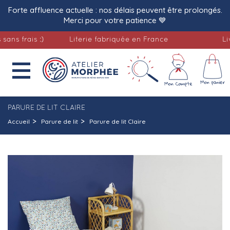
Forte affluence actuelle : nos délais peuvent être prolongés.
Merci pour votre patience 💙
frais :)
Literie fabriquée en France
Livrais

PARURE DE LIT CLAIRE
Accueil
Parure de lit
Parure de lit Claire