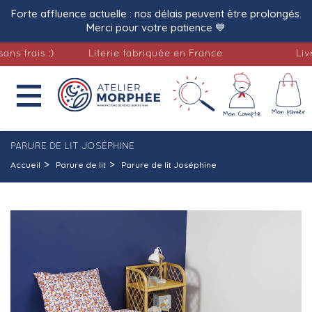
Forte affluence actuelle : nos délais peuvent être prolongés.
Merci pour votre patience 💙
rais :)
Literie fabriquée en France
Livraiso

PARURE DE LIT JOSÉPHINE
Accueil
Parure de lit
Parure de lit Joséphine