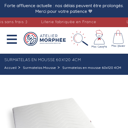
Forte affluence actuelle : nos délais peuvent être prolongés.
Merci pour votre patience 💙
 frais :)
Literie fabriquée en France
Livra

SURMATELAS EN MOUSSE 60X120 4CM
Accueil
Surmatelas Mousse
Surmatelas en mousse 60x120 4CM