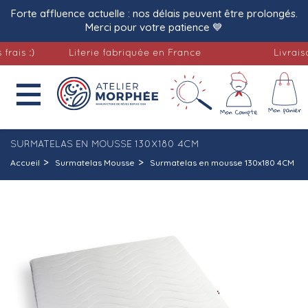
Forte affluence actuelle : nos délais peuvent être prolongés.
Merci pour votre patience 💙
 :)
Literie fabriquée en France
Livraison of

SURMATELAS EN MOUSSE 130X180 4CM
Accueil
Surmatelas Mousse
Surmatelas en mousse 130x180 4CM